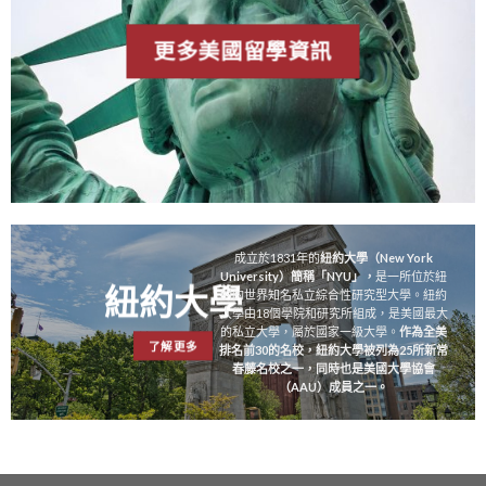
更多美國留學資訊
成立於1831年的
紐約大學（New York
University）簡稱「NYU」，
是一所位於紐
紐約大學
約的世界知名私立綜合性研究型大學。紐約
大學由18個學院和研究所組成，是美國最大
的私立大學，屬於國家一級大學。
作為全美
了解更多
排名前30的名校，紐約大學被列為25所新常
春藤名校之一，同時也是美國大學協會
（AAU）成員之一。