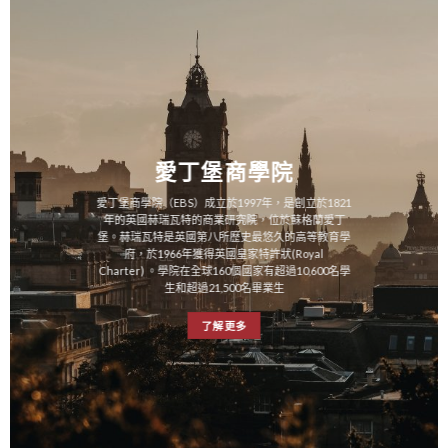
愛丁堡商學院
愛丁堡商學院（EBS）成立於1997年，是創立於1821
年的英國赫瑞瓦特的商業研究院，位於蘇格蘭愛丁
堡。赫瑞瓦特是英國第八所歷史最悠久的高等教育學
府，於1966年獲得英國皇家特許狀(Royal
Charter) 。學院在全球160個國家有超過10,600名學
生和超過21,500名畢業生
了解更多