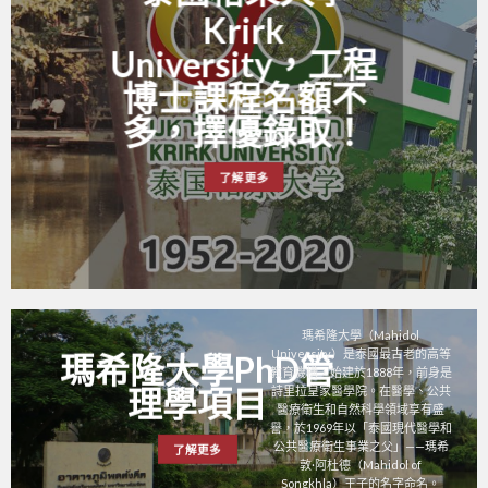
Krirk
University，工程
博士課程名額不
多，擇優錄取！
了解更多
瑪希隆大學（Mahidol
University）是泰國最古老的高等
瑪希隆大學PhD管
教育機構，始建於1888年，前身是
詩里拉皇家醫學院。在醫學、公共
理學項目
醫療衛生和自然科學領域享有盛
譽，於1969年以「泰國現代醫學和
公共醫療衛生事業之父」——瑪希
了解更多
敦·阿杜德（Mahidol of
Songkhla）王子的名字命名。