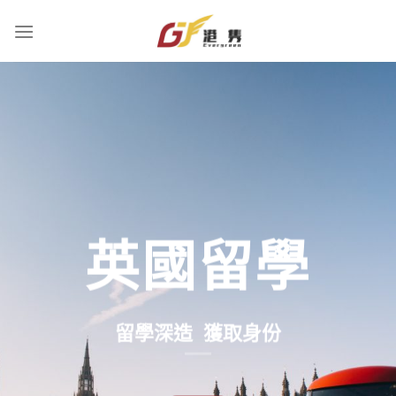
Skip
to
content
泰國留學
留學深造 獲取身份