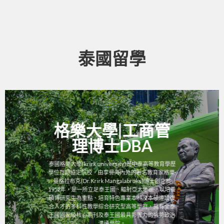
泰國留學
格樂大學|工商管
理博士DBA
泰國格樂大學(krirk university)是中泰高等教育學歷
學位互認協定院校，由享譽海內外的著名教育家格樂·
曼格拉布克(Dr. Krirk Mangalabruks)博士創立於
1952年，是一所立足泰王國、輻射亞太地區，以培養
碩博研究生為重點、培育特色專業本科及本碩連讀復
合人才的多科性教學綜合研究型高等學府，擁有全泰
王國國家級核心期刊及泰王國最具影響力的強勢政治
溝通學院。