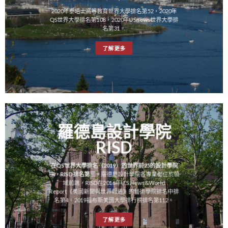
2020年泰晤士高等教育世界大學排名第52，2020年
QS世界大學排名第108，2020年USnews世界大學排
名第31。
了解更多
羅德島設計學院
RISD
在QS世界大學排名（2019）的世界前25的設計學院
中，RISD排名第三。
羅德島設計學院各專業都位於領
域前端，RISD在2016年U.S.News&World
Report《美國新聞與世界報道》的藝術學院排名中排
名第4。2019福布斯美國大學排行榜排名第112。
了解更多