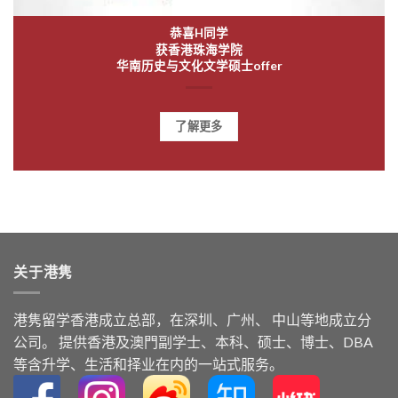
恭喜H同学
获香港珠海学院
华南历史与文化文学硕士offer
了解更多
关于港隽
港隽留学⾹港成⽴总部，在深圳、广州、 中⼭等地成⽴分
公司。 提供⾹港及澳⾨副学⼠、本科、硕⼠、博⼠、DBA
等含升学、⽣活和择业在内的⼀站式服务。