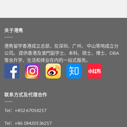
关于港隽
港隽留学⾹港成⽴总部，在深圳、广州、 中⼭等地成⽴分
公司。 提供⾹港及澳⾨副学⼠、本科、硕⼠、博⼠、DBA
等含升学、⽣活和择业在内的⼀站式服务。
联系方式及代理合作
Tel：+852 67014217
Tel：+86 18420136217