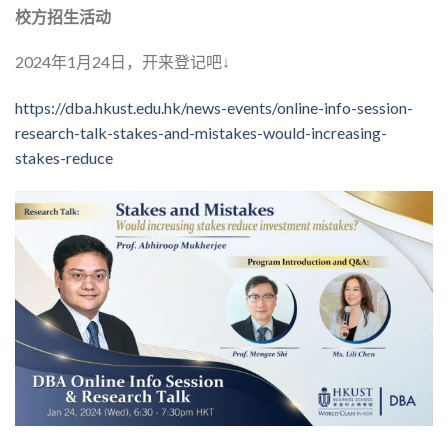
校方招生活动
2024年1月24日，开来登记吧↓
https://dba.hkust.edu.hk/news-events/online-info-session-
research-talk-stakes-and-mistakes-would-increasing-
stakes-reduce